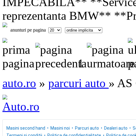
IMPECABILA** **Service-ur
reprezentanta BMW** **Pret
anunturi pe pagina
1
auto.ro
»
parcuri auto
» AS 
Masini second hand
Masini noi
Parcuri auto
Dealeri auto
S
Termeni si conditii
Politica de confidentialitate
Politica de cook