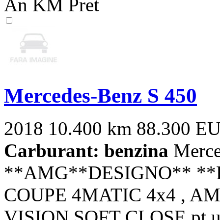
An
KM
Pret
Mercedes-Benz S 450
2018
10.400 km
88.300 E
Carburant: benzina
Merce
**AMG**DESIGNO** **P
COUPE 4MATIC 4x4 , AM
VISION,SOFT CLOSE pt us