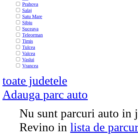
Prahova
Salaj
Satu Mare
Sibiu
Suceava
Teleorman
Timis
Tulcea
Valcea
Vaslui
Vrancea
toate judetele
Adauga parc auto
Nu sunt parcuri auto in j
Revino in
lista de parcu