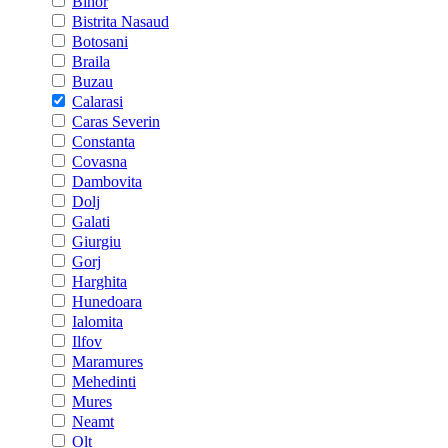
Bihor
Bistrita Nasaud
Botosani
Braila
Buzau
Calarasi
Caras Severin
Constanta
Covasna
Dambovita
Dolj
Galati
Giurgiu
Gorj
Harghita
Hunedoara
Ialomita
Ilfov
Maramures
Mehedinti
Mures
Neamt
Olt