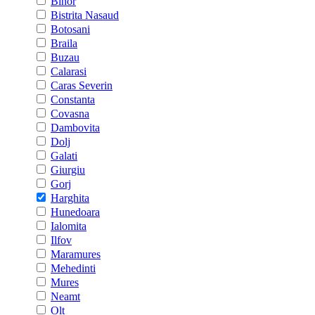
Bihor
Bistrita Nasaud
Botosani
Braila
Buzau
Calarasi
Caras Severin
Constanta
Covasna
Dambovita
Dolj
Galati
Giurgiu
Gorj
Harghita
Hunedoara
Ialomita
Ilfov
Maramures
Mehedinti
Mures
Neamt
Olt