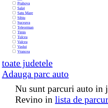
Prahova
Salaj
Satu Mare
Sibiu
Suceava
Teleorman
Timis
Tulcea
Valcea
Vaslui
Vrancea
toate judetele
Adauga parc auto
Nu sunt parcuri auto in j
Revino in
lista de parcu